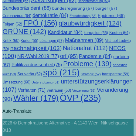
Auswirkungen
(92)
Alternativen
(55)
Berichterstattung
(53)
Bundespräsident
(86)
bundesregierung
(67)
bürger
(67)
demokratie
(84)
Epidemie
(66)
Coronavirus
(64)
Entscheidung
(53)
FPÖ
(156)
glaubwürdigkeit
(124)
Folgen
(62)
GRÜNE
(142)
Kandidatur
(84)
Kosten
(64)
korruption
(55)
Maßnahmen
(89)
Kritik
(60)
Lösungen
(57)
Michael Ludwig
Kurier
(55)
Nationalrat
(112)
nachhaltigkeit
(103)
NEOS
(59)
(100)
orf
(95)
Pandemie
(84)
NR-Wahl 2019
(77)
parteien
Probleme
(139)
Politikverdrossenheit
(75)
(67)
sebastian
spö
(215)
Souverän
(62)
transparenz
(59)
kurz
(53)
Strategie
(52)
unterstützungserklärungen
Umsetzung
(60)
Unterstützung
(51)
(107)
Veränderung
Verhalten
(71)
vertrauen
(60)
Verzerrung
(52)
ÖVP
(235)
Wähler
(179)
(90)
Auto-Translate:
2026 © Demokratische Alternative - A 1140 Wien, Nikischgasse
8/13