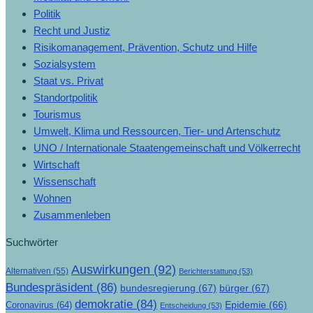
Politik
Recht und Justiz
Risikomanagement, Prävention, Schutz und Hilfe
Sozialsystem
Staat vs. Privat
Standortpolitik
Tourismus
Umwelt, Klima und Ressourcen, Tier- und Artenschutz
UNO / Internationale Staatengemeinschaft und Völkerrecht
Wirtschaft
Wissenschaft
Wohnen
Zusammenleben
Suchwörter
Auswirkungen
(92)
Alternativen
(55)
Berichterstattung
(53)
Bundespräsident
(86)
bundesregierung
(67)
bürger
(67)
demokratie
(84)
Epidemie
(66)
Coronavirus
(64)
Entscheidung
(53)