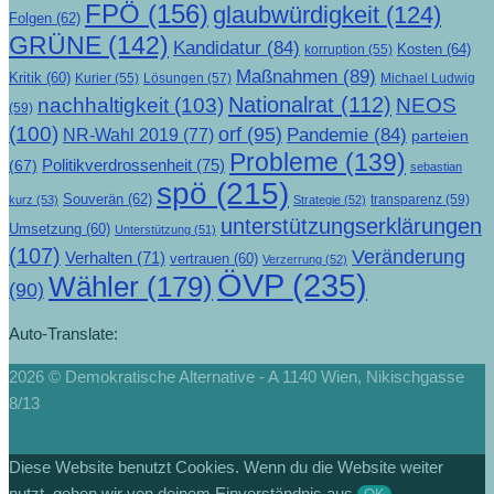
FPÖ
(156)
glaubwürdigkeit
(124)
Folgen
(62)
GRÜNE
(142)
Kandidatur
(84)
Kosten
(64)
korruption
(55)
Maßnahmen
(89)
Kritik
(60)
Lösungen
(57)
Michael Ludwig
Kurier
(55)
Nationalrat
(112)
nachhaltigkeit
(103)
NEOS
(59)
(100)
orf
(95)
Pandemie
(84)
NR-Wahl 2019
(77)
parteien
Probleme
(139)
Politikverdrossenheit
(75)
(67)
sebastian
spö
(215)
Souverän
(62)
transparenz
(59)
kurz
(53)
Strategie
(52)
unterstützungserklärungen
Umsetzung
(60)
Unterstützung
(51)
(107)
Veränderung
Verhalten
(71)
vertrauen
(60)
Verzerrung
(52)
ÖVP
(235)
Wähler
(179)
(90)
Auto-Translate:
2026 © Demokratische Alternative - A 1140 Wien, Nikischgasse
8/13
Diese Website benutzt Cookies. Wenn du die Website weiter
nutzt, gehen wir von deinem Einverständnis aus.