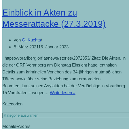
Einblick in Akten zu
Messerattacke (27.3.2019)
von
G. Kuchta
5. März 2021
16. Januar 2023
https://vorarlberg.orf.at/news/stories/2972353/ Zitat: Die Akten, in
die der ORF Vorarlberg am Dienstag Einsicht hatte, enthalten
Details zum kriminellen Vorleben des 34-jährigen mutmaßlichen
Täters sowie über seine Beziehung zum ermordeten
Beamten. Laut seinen Asylakten hat der Verdächtige in Vorarlberg
Einblick
15 Vorstrafen – wegen…
Weiterlesen »
in
Kategorien
Akten
zu
Kategorien
Messerattacke
Monats-Archiv
(27.3.2019)