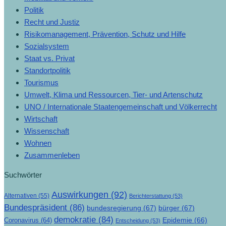
Politik
Recht und Justiz
Risikomanagement, Prävention, Schutz und Hilfe
Sozialsystem
Staat vs. Privat
Standortpolitik
Tourismus
Umwelt, Klima und Ressourcen, Tier- und Artenschutz
UNO / Internationale Staatengemeinschaft und Völkerrecht
Wirtschaft
Wissenschaft
Wohnen
Zusammenleben
Suchwörter
Auswirkungen
(92)
Alternativen
(55)
Berichterstattung
(53)
Bundespräsident
(86)
bundesregierung
(67)
bürger
(67)
demokratie
(84)
Epidemie
(66)
Coronavirus
(64)
Entscheidung
(53)