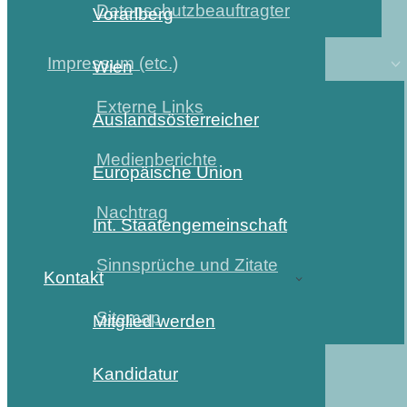
Datenschutzbeauftragter
Vorarlberg
Impressum (etc.)
Wien
Externe Links
Auslandsösterreicher
Medienberichte
Europäische Union
Nachtrag
Int. Staatengemeinschaft
Sinnsprüche und Zitate
Kontakt
Sitemap
Mitglied werden
Kandidatur