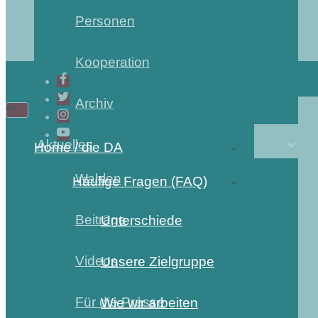
Personen
Kooperation
Archiv
Aktuelles
Home / die DA
Wahlen
Häufige Fragen (FAQ)
Beiträge
Unterschiede
Videos
Unsere Zielgruppe
Für die Presse
Wie wir arbeiten