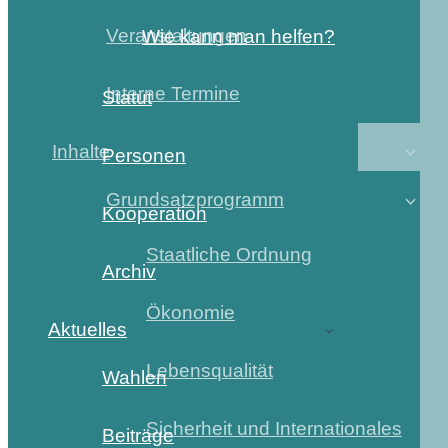
Veranstaltungen
Wie kann man helfen?
Interne Termine
Statut
Inhalte
Personen
Grundsatzprogramm
Kooperation
Staatliche Ordnung
Archiv
Ökonomie
Aktuelles
Lebensqualität
Wahlen
Sicherheit und Internationales
Beiträge