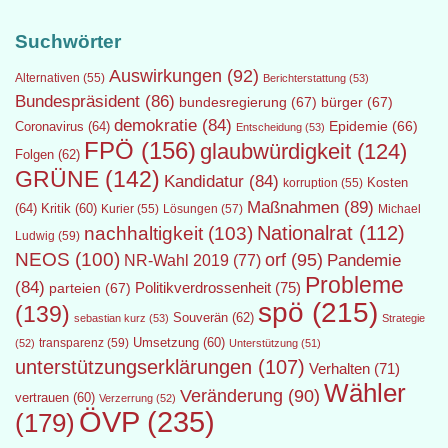
Suchwörter
Auswirkungen
(92)
Alternativen
(55)
Berichterstattung
(53)
Bundespräsident
(86)
bundesregierung
(67)
bürger
(67)
demokratie
(84)
Epidemie
(66)
Coronavirus
(64)
Entscheidung
(53)
FPÖ
(156)
glaubwürdigkeit
(124)
Folgen
(62)
GRÜNE
(142)
Kandidatur
(84)
Kosten
korruption
(55)
Maßnahmen
(89)
(64)
Kritik
(60)
Lösungen
(57)
Michael
Kurier
(55)
Nationalrat
(112)
nachhaltigkeit
(103)
Ludwig
(59)
NEOS
(100)
orf
(95)
Pandemie
NR-Wahl 2019
(77)
Probleme
(84)
Politikverdrossenheit
(75)
parteien
(67)
spö
(215)
(139)
Souverän
(62)
sebastian kurz
(53)
Strategie
transparenz
(59)
Umsetzung
(60)
(52)
Unterstützung
(51)
unterstützungserklärungen
(107)
Verhalten
(71)
Wähler
Veränderung
(90)
vertrauen
(60)
Verzerrung
(52)
ÖVP
(235)
(179)