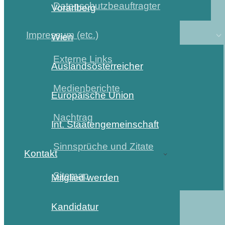
Datenschutzbeauftragter
Vorarlberg
Impressum (etc.)
Wien
Externe Links
Auslandsösterreicher
Medienberichte
Europäische Union
Nachtrag
Int. Staatengemeinschaft
Sinnsprüche und Zitate
Kontakt
Sitemap
Mitglied werden
Kandidatur