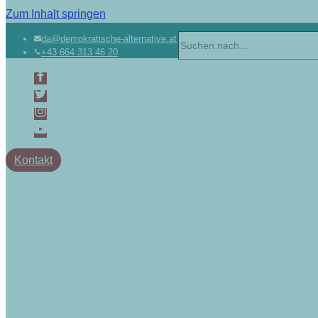
Zum Inhalt springen
Suchen
da@demokratische-alternative.at
+43 664 313 46 20
nach …
Kontakt