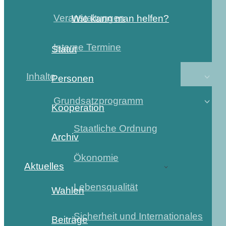
Veranstaltungen
Wie kann man helfen?
Interne Termine
Statut
Inhalte
Personen
Grundsatzprogramm
Kooperation
Staatliche Ordnung
Archiv
Ökonomie
Aktuelles
Lebensqualität
Wahlen
Sicherheit und Internationales
Beiträge