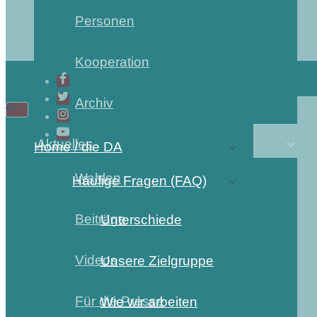
Personen
Kooperation
Archiv
Navigations-
Navigations-
Menü
Menü
Aktuelles
Home / die DA
Wahlen
Häufige Fragen (FAQ)
Beiträge
Unterschiede
Videos
Unsere Zielgruppe
Für die Presse
Wie wir arbeiten