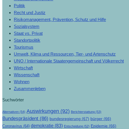
Politik
Recht und Justiz
Risikomanagement, Prävention, Schutz und Hilfe
Sozialsystem
Staat vs. Privat
Standortpolitik
Tourismus
Umwelt, Klima und Ressourcen, Tier- und Artenschutz
UNO / Internationale Staatengemeinschaft und Völkerrecht
Wirtschaft
Wissenschaft
Wohnen
Zusammenleben
Suchwörter
Auswirkungen
(92)
Alternativen
(54)
Berichterstattung
(53)
Bundespräsident
(86)
bundesregierung
(67)
bürger
(66)
demokratie
(83)
Epidemie
(66)
Coronavirus
(64)
Entscheidung
(52)