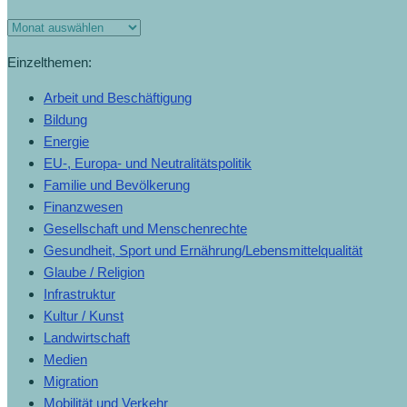
Mindestlöhne
Monats-
(7.6.2022)
Archiv
Einzelthemen:
Arbeit und Beschäftigung
Bildung
Energie
EU-, Europa- und Neutralitätspolitik
Familie und Bevölkerung
Finanzwesen
Gesellschaft und Menschenrechte
Gesundheit, Sport und Ernährung/Lebensmittelqualität
Glaube / Religion
Infrastruktur
Kultur / Kunst
Landwirtschaft
Medien
Migration
Mobilität und Verkehr