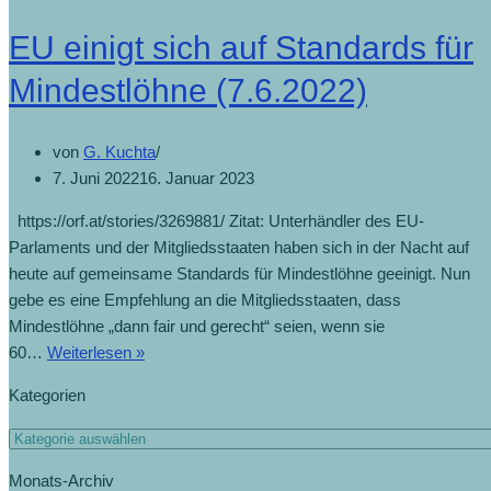
EU einigt sich auf Standards für
Mindestlöhne (7.6.2022)
von
G. Kuchta
7. Juni 2022
16. Januar 2023
https://orf.at/stories/3269881/ Zitat: Unterhändler des EU-
Parlaments und der Mitgliedsstaaten haben sich in der Nacht auf
heute auf gemeinsame Standards für Mindestlöhne geeinigt. Nun
gebe es eine Empfehlung an die Mitgliedsstaaten, dass
Mindestlöhne „dann fair und gerecht“ seien, wenn sie
EU
60…
Weiterlesen »
einigt
Kategorien
sich
auf
Kategorien
Standards
Monats-Archiv
für