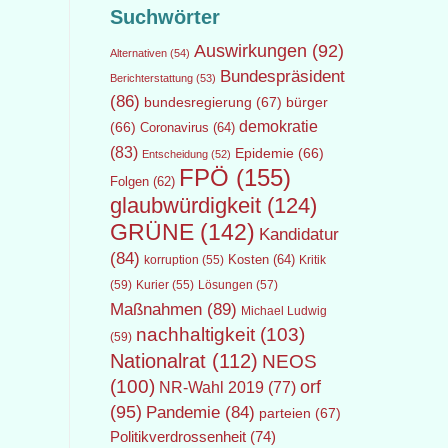
Suchwörter
Auswirkungen
(92)
Alternativen
(54)
Bundespräsident
Berichterstattung
(53)
(86)
bundesregierung
(67)
bürger
demokratie
(66)
Coronavirus
(64)
(83)
Epidemie
(66)
Entscheidung
(52)
FPÖ
(155)
Folgen
(62)
glaubwürdigkeit
(124)
GRÜNE
(142)
Kandidatur
(84)
Kosten
(64)
Kritik
korruption
(55)
(59)
Lösungen
(57)
Kurier
(55)
Maßnahmen
(89)
Michael Ludwig
nachhaltigkeit
(103)
(59)
Nationalrat
(112)
NEOS
(100)
orf
NR-Wahl 2019
(77)
(95)
Pandemie
(84)
parteien
(67)
Politikverdrossenheit
(74)