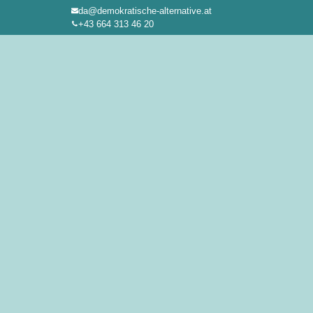
da@demokratische-alternative.at
Zum
+43 664 313 46 20
Inhalt
springen