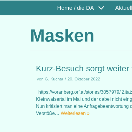
Home / die DA
Aktuel
Masken
Kurz-Besuch sorgt weiter 
von
G. Kuchta
20. Oktober 2022
https://vorarlberg.orf.at/stories/3057979/ Zi
Kleinwalsertal im Mai und der dabei nicht ei
Nun kritisiert man eine Anfragebeantwortung d
Verstöße…
Weiterlesen »