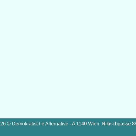
26 © Demokratische Alternative - A 1140 Wien, Nikischgasse 8