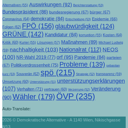
Auswirkungen
(92)
Alternativen
(55)
Berichterstattung
(53)
Bundespräsident
(86)
bundesregierung
(67)
bürger
(67)
demokratie
(84)
Epidemie
(66)
Coronavirus
(64)
Entscheidung
(53)
FPÖ
(156)
glaubwürdigkeit
(124)
Folgen
(62)
GRÜNE
(142)
Kandidatur
(84)
Kosten
(64)
korruption
(55)
Maßnahmen
(89)
Kritik
(60)
Lösungen
(57)
Michael Ludwig
Kurier
(55)
Nationalrat
(112)
nachhaltigkeit
(103)
NEOS
(59)
(100)
orf
(95)
Pandemie
(84)
NR-Wahl 2019
(77)
parteien
Probleme
(139)
Politikverdrossenheit
(75)
(67)
sebastian
spö
(215)
Souverän
(62)
transparenz
(59)
kurz
(53)
Strategie
(52)
unterstützungserklärungen
Umsetzung
(60)
Unterstützung
(51)
(107)
Veränderung
Verhalten
(71)
vertrauen
(60)
Verzerrung
(52)
ÖVP
(235)
Wähler
(179)
(90)
Auto-Translate:
2026 © Demokratische Alternative - A 1140 Wien, Nikischgasse
8/13