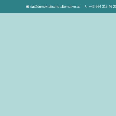
Zum
da@demokratische-alternative.at
+43 664 313 46 2
Inhalt
springen