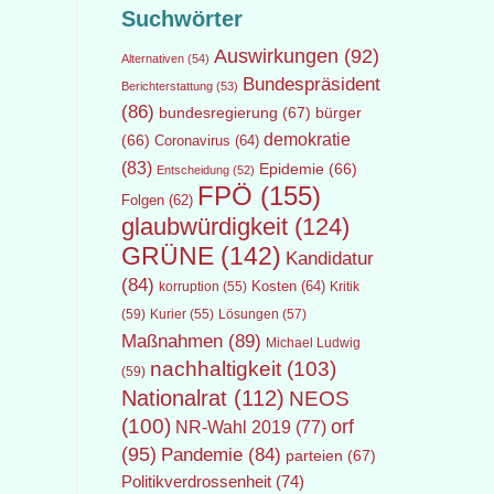
Suchwörter
Auswirkungen
(92)
Alternativen
(54)
Bundespräsident
Berichterstattung
(53)
(86)
bundesregierung
(67)
bürger
demokratie
(66)
Coronavirus
(64)
(83)
Epidemie
(66)
Entscheidung
(52)
FPÖ
(155)
Folgen
(62)
glaubwürdigkeit
(124)
GRÜNE
(142)
Kandidatur
(84)
Kosten
(64)
Kritik
korruption
(55)
(59)
Lösungen
(57)
Kurier
(55)
Maßnahmen
(89)
Michael Ludwig
nachhaltigkeit
(103)
(59)
Nationalrat
(112)
NEOS
(100)
orf
NR-Wahl 2019
(77)
(95)
Pandemie
(84)
parteien
(67)
Politikverdrossenheit
(74)