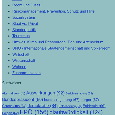
Recht und Justiz
Risikomanagement, Prävention, Schutz und Hilfe
Sozialsystem
Staat vs. Privat
Standortpolitik
Tourismus
Umwelt, Klima und Ressourcen, Tier- und Artenschutz
UNO / Internationale Staatengemeinschaft und Völkerrecht
Wirtschaft
Wissenschaft
Wohnen
Zusammenleben
Suchwörter
Auswirkungen
(92)
Alternativen
(55)
Berichterstattung
(53)
Bundespräsident
(86)
bundesregierung
(67)
bürger
(67)
demokratie
(84)
Epidemie
(66)
Coronavirus
(64)
Entscheidung
(53)
FPÖ
(156)
glaubwürdigkeit
(124)
Folgen
(62)