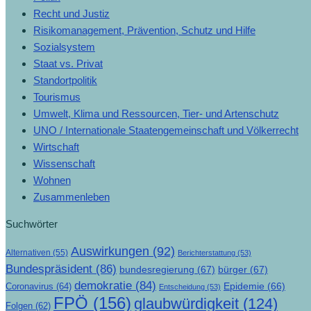
Recht und Justiz
Risikomanagement, Prävention, Schutz und Hilfe
Sozialsystem
Staat vs. Privat
Standortpolitik
Tourismus
Umwelt, Klima und Ressourcen, Tier- und Artenschutz
UNO / Internationale Staatengemeinschaft und Völkerrecht
Wirtschaft
Wissenschaft
Wohnen
Zusammenleben
Suchwörter
Auswirkungen
(92)
Alternativen
(55)
Berichterstattung
(53)
Bundespräsident
(86)
bundesregierung
(67)
bürger
(67)
demokratie
(84)
Epidemie
(66)
Coronavirus
(64)
Entscheidung
(53)
FPÖ
(156)
glaubwürdigkeit
(124)
Folgen
(62)