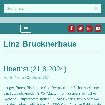
Zum
Inhalt
springen
Linz Brucknerhaus
Unernst (21.8.2024)
von
G. Kuchta
25. August 2024
Luger, Bures, Binder und Co.: Der politische Selbstmord einer
einst staatstragenden SPÖ! (Zusammenfassung in einfacher
Sprache) https://orf.at/stories/3367423/ Zitat: Einen Monat vor
der Nationalratswahl läuft es für SPÖ-Chef Andreas Babler nicht