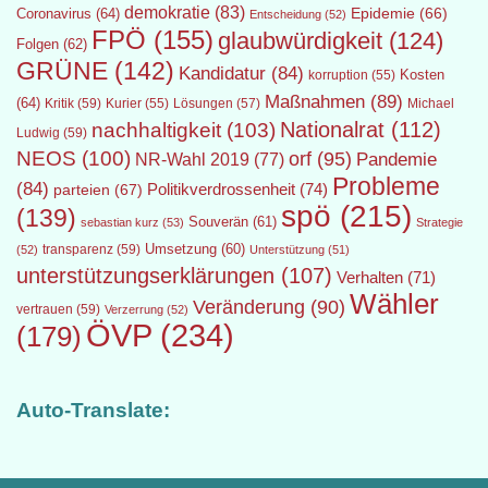
demokratie
(83)
Epidemie
(66)
Coronavirus
(64)
Entscheidung
(52)
FPÖ
(155)
glaubwürdigkeit
(124)
Folgen
(62)
GRÜNE
(142)
Kandidatur
(84)
Kosten
korruption
(55)
Maßnahmen
(89)
(64)
Kritik
(59)
Lösungen
(57)
Michael
Kurier
(55)
Nationalrat
(112)
nachhaltigkeit
(103)
Ludwig
(59)
NEOS
(100)
orf
(95)
Pandemie
NR-Wahl 2019
(77)
Probleme
(84)
Politikverdrossenheit
(74)
parteien
(67)
spö
(215)
(139)
Souverän
(61)
sebastian kurz
(53)
Strategie
transparenz
(59)
Umsetzung
(60)
(52)
Unterstützung
(51)
unterstützungserklärungen
(107)
Verhalten
(71)
Wähler
Veränderung
(90)
vertrauen
(59)
Verzerrung
(52)
ÖVP
(234)
(179)
Auto-Translate: