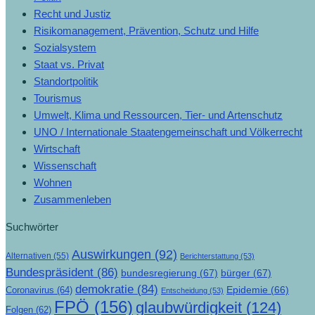
Recht und Justiz
Risikomanagement, Prävention, Schutz und Hilfe
Sozialsystem
Staat vs. Privat
Standortpolitik
Tourismus
Umwelt, Klima und Ressourcen, Tier- und Artenschutz
UNO / Internationale Staatengemeinschaft und Völkerrecht
Wirtschaft
Wissenschaft
Wohnen
Zusammenleben
Suchwörter
Auswirkungen
(92)
Alternativen
(55)
Berichterstattung
(53)
Bundespräsident
(86)
bundesregierung
(67)
bürger
(67)
demokratie
(84)
Epidemie
(66)
Coronavirus
(64)
Entscheidung
(53)
FPÖ
(156)
glaubwürdigkeit
(124)
Folgen
(62)