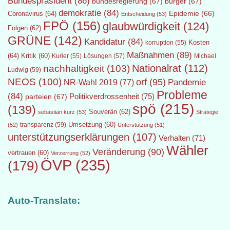
Bundespräsident
(86)
bundesregierung
(67)
bürger
(67)
demokratie
(84)
Epidemie
(66)
Coronavirus
(64)
Entscheidung
(53)
FPÖ
(156)
glaubwürdigkeit
(124)
Folgen
(62)
GRÜNE
(142)
Kandidatur
(84)
Kosten
korruption
(55)
Maßnahmen
(89)
(64)
Kritik
(60)
Lösungen
(57)
Michael
Kurier
(55)
Nationalrat
(112)
nachhaltigkeit
(103)
Ludwig
(59)
NEOS
(100)
orf
(95)
Pandemie
NR-Wahl 2019
(77)
Probleme
(84)
Politikverdrossenheit
(75)
parteien
(67)
spö
(215)
(139)
Souverän
(62)
sebastian kurz
(53)
Strategie
transparenz
(59)
Umsetzung
(60)
(52)
Unterstützung
(51)
unterstützungserklärungen
(107)
Verhalten
(71)
Wähler
Veränderung
(90)
vertrauen
(60)
Verzerrung
(52)
ÖVP
(235)
(179)
Auto-Translate: