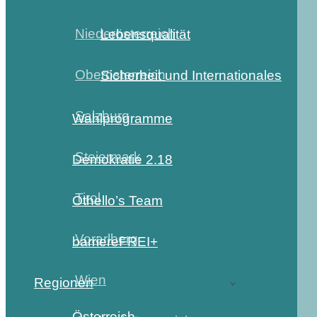
Niederösterreich
Lebensqualität
Oberösterreich
Sicherheit und Internationales
Salzburg
Wahlprogramme
Steiermark
Demokratie 2.18
Tirol
Othello’s Team
Vorarlberg
barriereFREI+
Wien
Regionen
Österreich