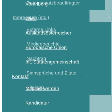
Datenschutzbeauftragter
Vorarlberg
Impressum (etc.)
Wien
Externe Links
Auslandsösterreicher
Medienberichte
Europäische Union
Nachtrag
Int. Staatengemeinschaft
Sinnsprüche und Zitate
Kontakt
Sitemap
Mitglied werden
Kandidatur