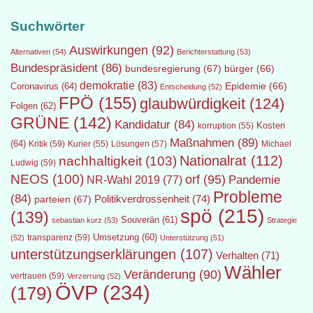
Suchwörter
Auswirkungen
(92)
Alternativen
(54)
Berichterstattung
(53)
Bundespräsident
(86)
bundesregierung
(67)
bürger
(66)
demokratie
(83)
Epidemie
(66)
Coronavirus
(64)
Entscheidung
(52)
FPÖ
(155)
glaubwürdigkeit
(124)
Folgen
(62)
GRÜNE
(142)
Kandidatur
(84)
Kosten
korruption
(55)
Maßnahmen
(89)
(64)
Kritik
(59)
Lösungen
(57)
Michael
Kurier
(55)
Nationalrat
(112)
nachhaltigkeit
(103)
Ludwig
(59)
NEOS
(100)
orf
(95)
Pandemie
NR-Wahl 2019
(77)
Probleme
(84)
Politikverdrossenheit
(74)
parteien
(67)
spö
(215)
(139)
Souverän
(61)
sebastian kurz
(53)
Strategie
transparenz
(59)
Umsetzung
(60)
(52)
Unterstützung
(51)
unterstützungserklärungen
(107)
Verhalten
(71)
Wähler
Veränderung
(90)
vertrauen
(59)
Verzerrung
(52)
ÖVP
(234)
(179)