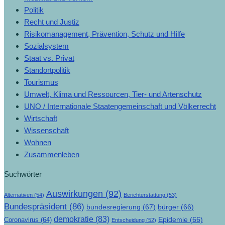
Politik
Recht und Justiz
Risikomanagement, Prävention, Schutz und Hilfe
Sozialsystem
Staat vs. Privat
Standortpolitik
Tourismus
Umwelt, Klima und Ressourcen, Tier- und Artenschutz
UNO / Internationale Staatengemeinschaft und Völkerrecht
Wirtschaft
Wissenschaft
Wohnen
Zusammenleben
Suchwörter
Auswirkungen
(92)
Alternativen
(54)
Berichterstattung
(53)
Bundespräsident
(86)
bundesregierung
(67)
bürger
(66)
demokratie
(83)
Epidemie
(66)
Coronavirus
(64)
Entscheidung
(52)