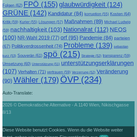
FPÖ
(155)
glaubwürdigkeit
(124)
Folgen
(62)
GRÜNE
(142)
Kandidatur
(84)
Kosten
(64)
korruption
(55)
Maßnahmen
(89)
Kritik
(59)
Lösungen
(57)
Michael Ludwig
Kurier
(55)
Nationalrat
(112)
nachhaltigkeit
(103)
NEOS
(59)
(100)
orf
(95)
Pandemie
(84)
NR-Wahl 2019
(77)
parteien
Probleme
(139)
Politikverdrossenheit
(74)
(67)
sebastian
spö
(215)
Souverän
(61)
transparenz
(59)
kurz
(53)
Strategie
(52)
unterstützungserklärungen
Umsetzung
(60)
Unterstützung
(51)
(107)
Veränderung
Verhalten
(71)
vertrauen
(59)
Verzerrung
(52)
ÖVP
(234)
Wähler
(179)
(90)
Auto-Translate:
2026 © Demokratische Alternative - A 1140 Wien, Nikischgasse
8/13
Diese Website benutzt Cookies. Wenn du die Website weiter