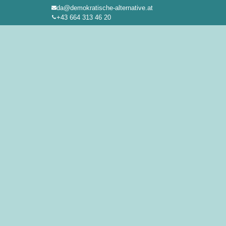
da@demokratische-alternative.at
Zum
+43 664 313 46 20
Inhalt
springen