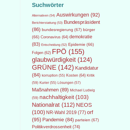
Suchwörter
Auswirkungen
(92)
Alternativen
(54)
Bundespräsident
Berichterstattung
(53)
(86)
bundesregierung
(67)
bürger
demokratie
(66)
Coronavirus
(64)
(83)
Epidemie
(66)
Entscheidung
(52)
FPÖ
(155)
Folgen
(62)
glaubwürdigkeit
(124)
GRÜNE
(142)
Kandidatur
(84)
Kosten
(64)
Kritik
korruption
(55)
(59)
Lösungen
(57)
Kurier
(55)
Maßnahmen
(89)
Michael Ludwig
nachhaltigkeit
(103)
(59)
Nationalrat
(112)
NEOS
(100)
orf
NR-Wahl 2019
(77)
(95)
Pandemie
(84)
parteien
(67)
Politikverdrossenheit
(74)