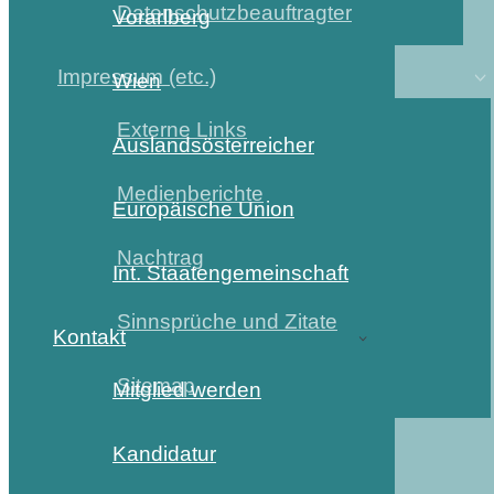
Datenschutzbeauftragter
Vorarlberg
Impressum (etc.)
Wien
Externe Links
Auslandsösterreicher
Medienberichte
Europäische Union
Nachtrag
Int. Staatengemeinschaft
Sinnsprüche und Zitate
Kontakt
Sitemap
Mitglied werden
Kandidatur