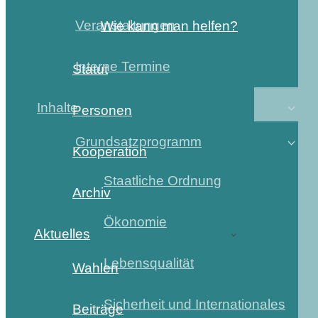
Veranstaltungen
Wie kann man helfen?
Interne Termine
Statut
Inhalte
Personen
Grundsatzprogramm
Kooperation
Staatliche Ordnung
Archiv
Ökonomie
Aktuelles
Lebensqualität
Wahlen
Sicherheit und Internationales
Beiträge