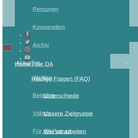
Personen
Kooperation
Archiv
Aktuelles
Home / die DA
Wahlen
Häufige Fragen (FAQ)
Beiträge
Unterschiede
Videos
Unsere Zielgruppe
Für die Presse
Wie wir arbeiten