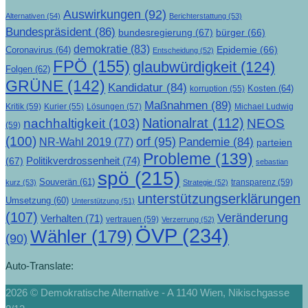
Auswirkungen
(92)
Alternativen
(54)
Berichterstattung
(53)
Bundespräsident
(86)
bundesregierung
(67)
bürger
(66)
demokratie
(83)
Epidemie
(66)
Coronavirus
(64)
Entscheidung
(52)
FPÖ
(155)
glaubwürdigkeit
(124)
Folgen
(62)
GRÜNE
(142)
Kandidatur
(84)
Kosten
(64)
korruption
(55)
Maßnahmen
(89)
Kritik
(59)
Lösungen
(57)
Michael Ludwig
Kurier
(55)
Nationalrat
(112)
nachhaltigkeit
(103)
NEOS
(59)
(100)
orf
(95)
Pandemie
(84)
NR-Wahl 2019
(77)
parteien
Probleme
(139)
Politikverdrossenheit
(74)
(67)
sebastian
spö
(215)
Souverän
(61)
transparenz
(59)
kurz
(53)
Strategie
(52)
unterstützungserklärungen
Umsetzung
(60)
Unterstützung
(51)
(107)
Veränderung
Verhalten
(71)
vertrauen
(59)
Verzerrung
(52)
ÖVP
(234)
Wähler
(179)
(90)
Auto-Translate:
2026 © Demokratische Alternative - A 1140 Wien, Nikischgasse