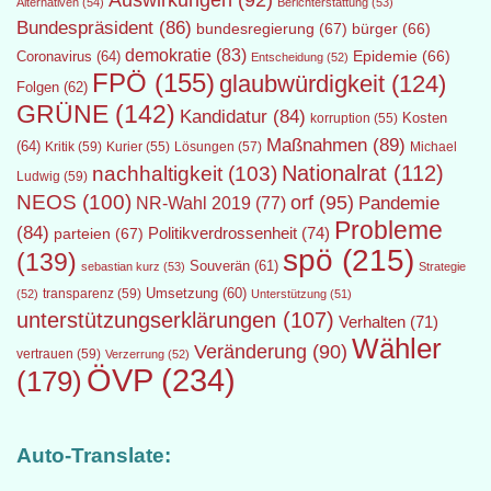
Auswirkungen
(92)
Alternativen
(54)
Berichterstattung
(53)
Bundespräsident
(86)
bundesregierung
(67)
bürger
(66)
demokratie
(83)
Epidemie
(66)
Coronavirus
(64)
Entscheidung
(52)
FPÖ
(155)
glaubwürdigkeit
(124)
Folgen
(62)
GRÜNE
(142)
Kandidatur
(84)
Kosten
korruption
(55)
Maßnahmen
(89)
(64)
Kritik
(59)
Lösungen
(57)
Michael
Kurier
(55)
Nationalrat
(112)
nachhaltigkeit
(103)
Ludwig
(59)
NEOS
(100)
orf
(95)
Pandemie
NR-Wahl 2019
(77)
Probleme
(84)
Politikverdrossenheit
(74)
parteien
(67)
spö
(215)
(139)
Souverän
(61)
sebastian kurz
(53)
Strategie
transparenz
(59)
Umsetzung
(60)
(52)
Unterstützung
(51)
unterstützungserklärungen
(107)
Verhalten
(71)
Wähler
Veränderung
(90)
vertrauen
(59)
Verzerrung
(52)
ÖVP
(234)
(179)
Auto-Translate: