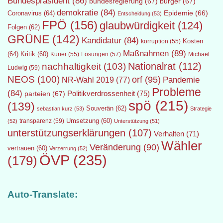
Bundespräsident
(86)
bundesregierung
(67)
bürger
(67)
demokratie
(84)
Epidemie
(66)
Coronavirus
(64)
Entscheidung
(53)
FPÖ
(156)
glaubwürdigkeit
(124)
Folgen
(62)
GRÜNE
(142)
Kandidatur
(84)
Kosten
korruption
(55)
Maßnahmen
(89)
(64)
Kritik
(60)
Lösungen
(57)
Michael
Kurier
(55)
Nationalrat
(112)
nachhaltigkeit
(103)
Ludwig
(59)
NEOS
(100)
orf
(95)
Pandemie
NR-Wahl 2019
(77)
Probleme
(84)
Politikverdrossenheit
(75)
parteien
(67)
spö
(215)
(139)
Souverän
(62)
sebastian kurz
(53)
Strategie
transparenz
(59)
Umsetzung
(60)
(52)
Unterstützung
(51)
unterstützungserklärungen
(107)
Verhalten
(71)
Wähler
Veränderung
(90)
vertrauen
(60)
Verzerrung
(52)
ÖVP
(235)
(179)
Auto-Translate: