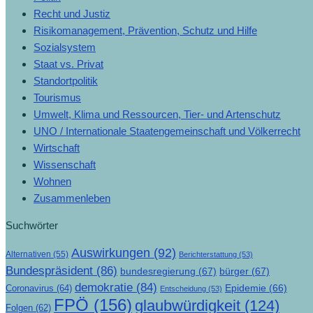
Recht und Justiz
Risikomanagement, Prävention, Schutz und Hilfe
Sozialsystem
Staat vs. Privat
Standortpolitik
Tourismus
Umwelt, Klima und Ressourcen, Tier- und Artenschutz
UNO / Internationale Staatengemeinschaft und Völkerrecht
Wirtschaft
Wissenschaft
Wohnen
Zusammenleben
Suchwörter
Auswirkungen
(92)
Alternativen
(55)
Berichterstattung
(53)
Bundespräsident
(86)
bundesregierung
(67)
bürger
(67)
demokratie
(84)
Epidemie
(66)
Coronavirus
(64)
Entscheidung
(53)
FPÖ
(156)
glaubwürdigkeit
(124)
Folgen
(62)