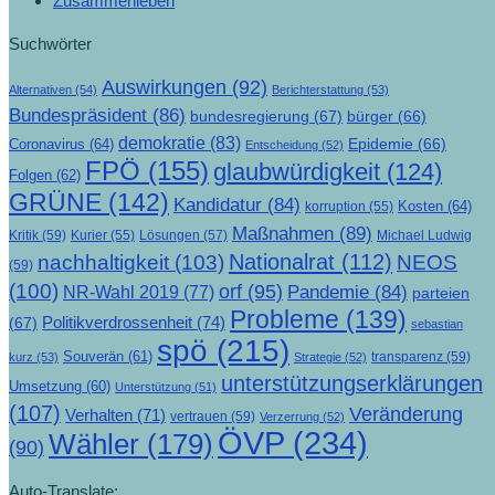
Zusammenleben
Suchwörter
Auswirkungen
(92)
Alternativen
(54)
Berichterstattung
(53)
Bundespräsident
(86)
bundesregierung
(67)
bürger
(66)
demokratie
(83)
Epidemie
(66)
Coronavirus
(64)
Entscheidung
(52)
FPÖ
(155)
glaubwürdigkeit
(124)
Folgen
(62)
GRÜNE
(142)
Kandidatur
(84)
Kosten
(64)
korruption
(55)
Maßnahmen
(89)
Kritik
(59)
Lösungen
(57)
Michael Ludwig
Kurier
(55)
Nationalrat
(112)
nachhaltigkeit
(103)
NEOS
(59)
(100)
orf
(95)
Pandemie
(84)
NR-Wahl 2019
(77)
parteien
Probleme
(139)
Politikverdrossenheit
(74)
(67)
sebastian
spö
(215)
Souverän
(61)
transparenz
(59)
kurz
(53)
Strategie
(52)
unterstützungserklärungen
Umsetzung
(60)
Unterstützung
(51)
(107)
Veränderung
Verhalten
(71)
vertrauen
(59)
Verzerrung
(52)
ÖVP
(234)
Wähler
(179)
(90)
Auto-Translate: