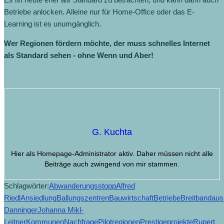
Betriebe anlocken. Alleine nur für Home-Office oder das E-
Learning ist es unumgänglich.
Wer Regionen fördern möchte, der muss schnelles Internet
als Standard sehen - ohne Wenn und Aber!
G. Kuchta
Hier als Homepage-Administrator aktiv. Daher müssen nicht alle
Beiträge auch zwingend von mir stammen.
Schlagwörter:
Abwanderungsstopp
Alfred
Riedl
Ansiedlung
Ballungszentren
Bauwirtschaft
Betriebe
Breitbandau
Danninger
Johanna Mikl-
Leitner
Kommunen
Nachfrage
Pilotregionen
Prestigeprojekte
Rupert