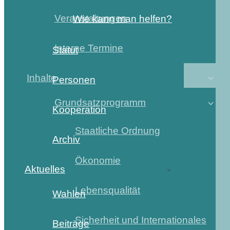
Veranstaltungen
Wie kann man helfen?
Interne Termine
Statut
Inhalte
Personen
Grundsatzprogramm
Kooperation
Staatliche Ordnung
Archiv
Ökonomie
Aktuelles
Lebensqualität
Wahlen
Sicherheit und Internationales
Beiträge