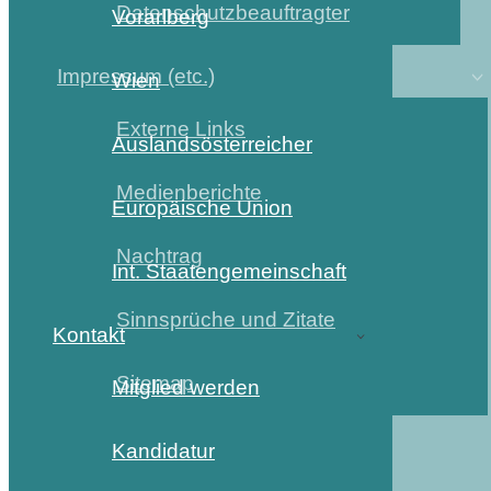
Datenschutzbeauftragter
Vorarlberg
Impressum (etc.)
Wien
Externe Links
Auslandsösterreicher
Medienberichte
Europäische Union
Nachtrag
Int. Staatengemeinschaft
Sinnsprüche und Zitate
Kontakt
Sitemap
Mitglied werden
Kandidatur