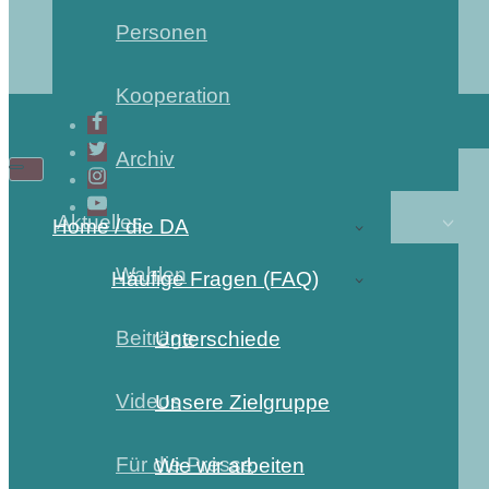
Personen
Kooperation
Archiv
Aktuelles
Home / die DA
Wahlen
Häufige Fragen (FAQ)
Beiträge
Unterschiede
Videos
Unsere Zielgruppe
Für die Presse
Wie wir arbeiten