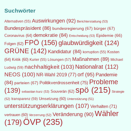
Suchwörter
Auswirkungen
(92)
Alternativen
(55)
Berichterstattung
(53)
Bundespräsident
(86)
bundesregierung
(67)
bürger
(67)
demokratie
(84)
Epidemie
(66)
Coronavirus
(64)
Entscheidung
(53)
FPÖ
(156)
glaubwürdigkeit
(124)
Folgen
(62)
GRÜNE
(142)
Kandidatur
(84)
Kosten
korruption
(55)
Maßnahmen
(89)
(64)
Kritik
(60)
Lösungen
(57)
Michael
Kurier
(55)
Nationalrat
(112)
nachhaltigkeit
(103)
Ludwig
(59)
NEOS
(100)
orf
(95)
Pandemie
NR-Wahl 2019
(77)
Probleme
(84)
Politikverdrossenheit
(75)
parteien
(67)
spö
(215)
(139)
Souverän
(62)
sebastian kurz
(53)
Strategie
transparenz
(59)
Umsetzung
(60)
(52)
Unterstützung
(51)
unterstützungserklärungen
(107)
Verhalten
(71)
Wähler
Veränderung
(90)
vertrauen
(60)
Verzerrung
(52)
ÖVP
(235)
(179)