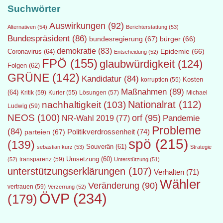
Suchwörter
Auswirkungen
(92)
Alternativen
(54)
Berichterstattung
(53)
Bundespräsident
(86)
bundesregierung
(67)
bürger
(66)
demokratie
(83)
Epidemie
(66)
Coronavirus
(64)
Entscheidung
(52)
FPÖ
(155)
glaubwürdigkeit
(124)
Folgen
(62)
GRÜNE
(142)
Kandidatur
(84)
Kosten
korruption
(55)
Maßnahmen
(89)
(64)
Kritik
(59)
Lösungen
(57)
Michael
Kurier
(55)
Nationalrat
(112)
nachhaltigkeit
(103)
Ludwig
(59)
NEOS
(100)
orf
(95)
Pandemie
NR-Wahl 2019
(77)
Probleme
(84)
Politikverdrossenheit
(74)
parteien
(67)
spö
(215)
(139)
Souverän
(61)
sebastian kurz
(53)
Strategie
transparenz
(59)
Umsetzung
(60)
(52)
Unterstützung
(51)
unterstützungserklärungen
(107)
Verhalten
(71)
Wähler
Veränderung
(90)
vertrauen
(59)
Verzerrung
(52)
ÖVP
(234)
(179)