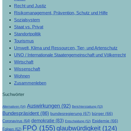
Recht und Justiz
Risikomanagement, Prävention, Schutz und Hilfe
Sozialsystem
Staat vs. Privat
Standortpolitik
Tourismus
Umwelt, Klima und Ressourcen, Tier- und Artenschutz
UNO / Internationale Staatengemeinschaft und Völkerrecht
Wirtschaft
Wissenschaft
Wohnen
Zusammenleben
Suchwörter
Auswirkungen
(92)
Alternativen
(54)
Berichterstattung
(53)
Bundespräsident
(86)
bundesregierung
(67)
bürger
(66)
demokratie
(83)
Epidemie
(66)
Coronavirus
(64)
Entscheidung
(52)
FPÖ
(155)
glaubwürdigkeit
(124)
Folgen
(62)