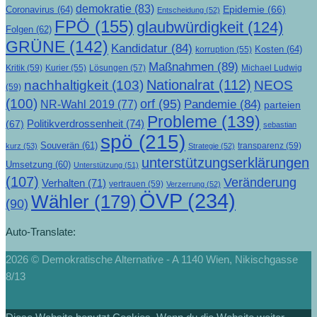
demokratie
(83)
Epidemie
(66)
Coronavirus
(64)
Entscheidung
(52)
FPÖ
(155)
glaubwürdigkeit
(124)
Folgen
(62)
GRÜNE
(142)
Kandidatur
(84)
Kosten
(64)
korruption
(55)
Maßnahmen
(89)
Kritik
(59)
Lösungen
(57)
Michael Ludwig
Kurier
(55)
Nationalrat
(112)
nachhaltigkeit
(103)
NEOS
(59)
(100)
orf
(95)
Pandemie
(84)
NR-Wahl 2019
(77)
parteien
Probleme
(139)
Politikverdrossenheit
(74)
(67)
sebastian
spö
(215)
Souverän
(61)
transparenz
(59)
kurz
(53)
Strategie
(52)
unterstützungserklärungen
Umsetzung
(60)
Unterstützung
(51)
(107)
Veränderung
Verhalten
(71)
vertrauen
(59)
Verzerrung
(52)
ÖVP
(234)
Wähler
(179)
(90)
Auto-Translate:
2026 © Demokratische Alternative - A 1140 Wien, Nikischgasse
8/13