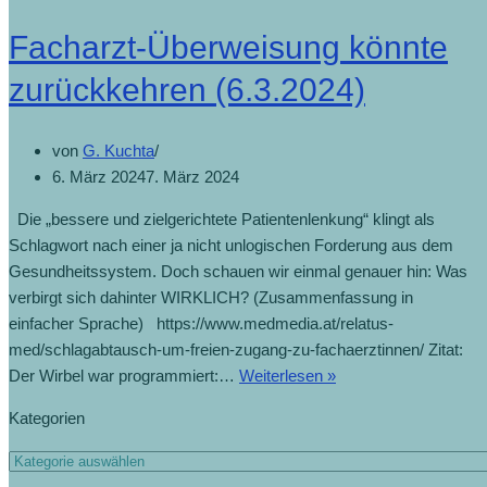
Facharzt-Überweisung könnte
zurückkehren (6.3.2024)
von
G. Kuchta
6. März 2024
7. März 2024
Die „bessere und zielgerichtete Patientenlenkung“ klingt als
Schlagwort nach einer ja nicht unlogischen Forderung aus dem
Gesundheitssystem. Doch schauen wir einmal genauer hin: Was
verbirgt sich dahinter WIRKLICH? (Zusammenfassung in
einfacher Sprache) https://www.medmedia.at/relatus-
med/schlagabtausch-um-freien-zugang-zu-fachaerztinnen/ Zitat:
Facharzt-
Der Wirbel war programmiert:…
Weiterlesen »
Überweisung
Kategorien
könnte
zurückkehren
Kategorien
(6.3.2024)