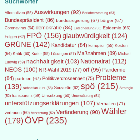
Suchwörter
Auswirkungen
(92)
Alternativen
(55)
Berichterstattung
(53)
Bundespräsident
(86)
bundesregierung
(67)
bürger
(67)
demokratie
(84)
Epidemie
(66)
Coronavirus
(64)
Entscheidung
(53)
FPÖ
(156)
glaubwürdigkeit
(124)
Folgen
(62)
GRÜNE
(142)
Kandidatur
(84)
Kosten
korruption
(55)
Maßnahmen
(89)
(64)
Kritik
(60)
Lösungen
(57)
Michael
Kurier
(55)
Nationalrat
(112)
nachhaltigkeit
(103)
Ludwig
(59)
NEOS
(100)
orf
(95)
Pandemie
NR-Wahl 2019
(77)
Probleme
(84)
Politikverdrossenheit
(75)
parteien
(67)
spö
(215)
(139)
Souverän
(62)
sebastian kurz
(53)
Strategie
transparenz
(59)
Umsetzung
(60)
(52)
Unterstützung
(51)
unterstützungserklärungen
(107)
Verhalten
(71)
Wähler
Veränderung
(90)
vertrauen
(60)
Verzerrung
(52)
ÖVP
(235)
(179)