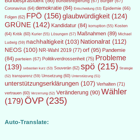
Bundespräsident
(86)
bundesregierung
(67)
bürger
(67)
demokratie
(84)
Epidemie
(66)
Coronavirus
(64)
Entscheidung
(53)
FPÖ
(156)
glaubwürdigkeit
(124)
Folgen
(62)
GRÜNE
(142)
Kandidatur
(84)
Kosten
korruption
(55)
Maßnahmen
(89)
(64)
Kritik
(60)
Lösungen
(57)
Michael
Kurier
(55)
Nationalrat
(112)
nachhaltigkeit
(103)
Ludwig
(59)
NEOS
(100)
orf
(95)
Pandemie
NR-Wahl 2019
(77)
Probleme
(84)
Politikverdrossenheit
(75)
parteien
(67)
spö
(215)
(139)
Souverän
(62)
sebastian kurz
(53)
Strategie
transparenz
(59)
Umsetzung
(60)
(52)
Unterstützung
(51)
unterstützungserklärungen
(107)
Verhalten
(71)
Wähler
Veränderung
(90)
vertrauen
(60)
Verzerrung
(52)
ÖVP
(235)
(179)
Auto-Translate: