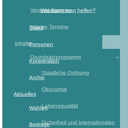
Veranstaltungen
Wie kann man helfen?
Interne Termine
Statut
Inhalte
Personen
Grundsatzprogramm
Kooperation
Staatliche Ordnung
Archiv
Ökonomie
Aktuelles
Lebensqualität
Wahlen
Sicherheit und Internationales
Beiträge