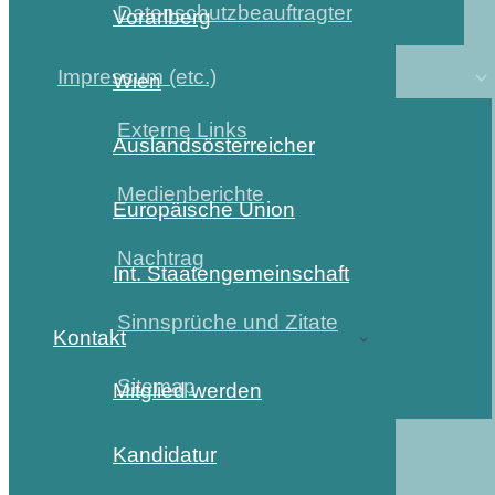
Datenschutzbeauftragter
Vorarlberg
Impressum (etc.)
Wien
Externe Links
Auslandsösterreicher
Medienberichte
Europäische Union
Nachtrag
Int. Staatengemeinschaft
Sinnsprüche und Zitate
Kontakt
Sitemap
Mitglied werden
Kandidatur