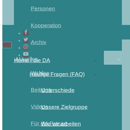
Personen
Kooperation
Archiv
Aktuelles
Home / die DA
Wahlen
Häufige Fragen (FAQ)
Beiträge
Unterschiede
Videos
Unsere Zielgruppe
Für die Presse
Wie wir arbeiten