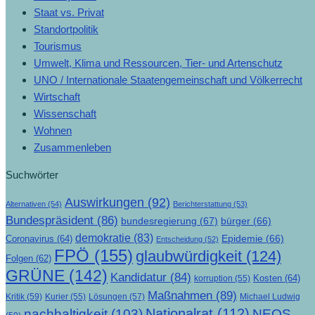
Staat vs. Privat
Standortpolitik
Tourismus
Umwelt, Klima und Ressourcen, Tier- und Artenschutz
UNO / Internationale Staatengemeinschaft und Völkerrecht
Wirtschaft
Wissenschaft
Wohnen
Zusammenleben
Suchwörter
Auswirkungen
(92)
Alternativen
(54)
Berichterstattung
(53)
Bundespräsident
(86)
bundesregierung
(67)
bürger
(66)
demokratie
(83)
Epidemie
(66)
Coronavirus
(64)
Entscheidung
(52)
FPÖ
(155)
glaubwürdigkeit
(124)
Folgen
(62)
GRÜNE
(142)
Kandidatur
(84)
Kosten
(64)
korruption
(55)
Maßnahmen
(89)
Kritik
(59)
Lösungen
(57)
Michael Ludwig
Kurier
(55)
Nationalrat
(112)
nachhaltigkeit
(103)
NEOS