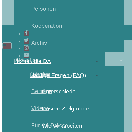
Personen
Kooperation
Archiv
Aktuelles
Home / die DA
Wahlen
Häufige Fragen (FAQ)
Beiträge
Unterschiede
Videos
Unsere Zielgruppe
Für die Presse
Wie wir arbeiten