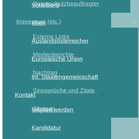
Datenschutzbeauftragter
Vorarlberg
Impressum (etc.)
Wien
Externe Links
Auslandsösterreicher
Medienberichte
Europäische Union
Nachtrag
Int. Staatengemeinschaft
Sinnsprüche und Zitate
Kontakt
Sitemap
Mitglied werden
Kandidatur