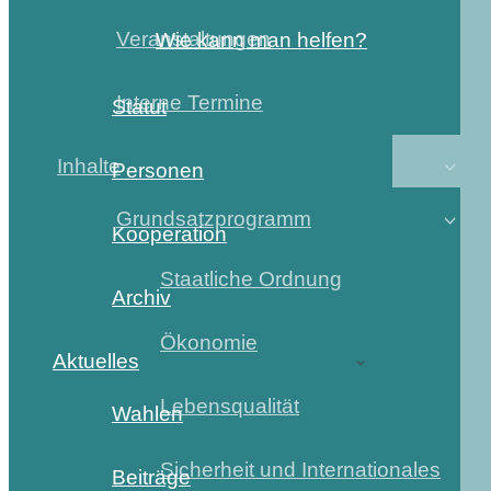
Veranstaltungen
Wie kann man helfen?
Interne Termine
Statut
Inhalte
Personen
Grundsatzprogramm
Kooperation
Staatliche Ordnung
Archiv
Ökonomie
Aktuelles
Lebensqualität
Wahlen
Sicherheit und Internationales
Beiträge