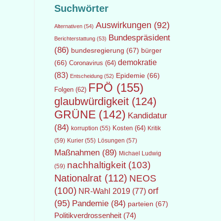
Suchwörter
Auswirkungen
(92)
Alternativen
(54)
Bundespräsident
Berichterstattung
(53)
(86)
bundesregierung
(67)
bürger
demokratie
(66)
Coronavirus
(64)
(83)
Epidemie
(66)
Entscheidung
(52)
FPÖ
(155)
Folgen
(62)
glaubwürdigkeit
(124)
GRÜNE
(142)
Kandidatur
(84)
Kosten
(64)
Kritik
korruption
(55)
(59)
Lösungen
(57)
Kurier
(55)
Maßnahmen
(89)
Michael Ludwig
nachhaltigkeit
(103)
(59)
Nationalrat
(112)
NEOS
(100)
orf
NR-Wahl 2019
(77)
(95)
Pandemie
(84)
parteien
(67)
Politikverdrossenheit
(74)