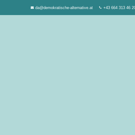
Zum
da@demokratische-alternative.at
+43 664 313 46 2
Inhalt
springen