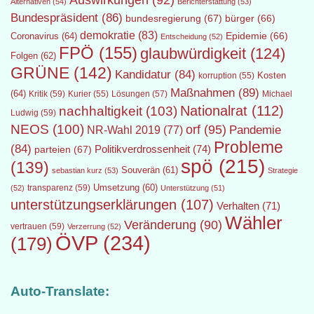
Auswirkungen
(92)
Alternativen
(54)
Berichterstattung
(53)
Bundespräsident
(86)
bundesregierung
(67)
bürger
(66)
demokratie
(83)
Epidemie
(66)
Coronavirus
(64)
Entscheidung
(52)
FPÖ
(155)
glaubwürdigkeit
(124)
Folgen
(62)
GRÜNE
(142)
Kandidatur
(84)
Kosten
korruption
(55)
Maßnahmen
(89)
(64)
Kritik
(59)
Lösungen
(57)
Michael
Kurier
(55)
Nationalrat
(112)
nachhaltigkeit
(103)
Ludwig
(59)
NEOS
(100)
orf
(95)
Pandemie
NR-Wahl 2019
(77)
Probleme
(84)
Politikverdrossenheit
(74)
parteien
(67)
spö
(215)
(139)
Souverän
(61)
sebastian kurz
(53)
Strategie
transparenz
(59)
Umsetzung
(60)
(52)
Unterstützung
(51)
unterstützungserklärungen
(107)
Verhalten
(71)
Wähler
Veränderung
(90)
vertrauen
(59)
Verzerrung
(52)
ÖVP
(234)
(179)
Auto-Translate: