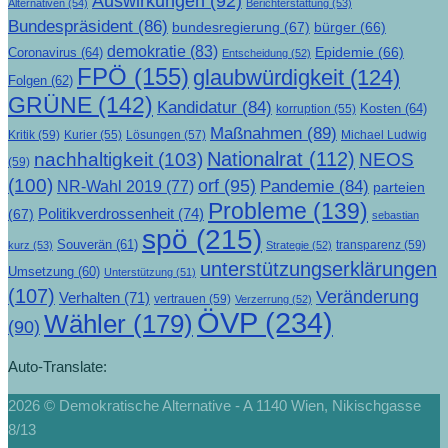
Auswirkungen
(92)
Alternativen
(54)
Berichterstattung
(53)
Bundespräsident
(86)
bundesregierung
(67)
bürger
(66)
demokratie
(83)
Epidemie
(66)
Coronavirus
(64)
Entscheidung
(52)
FPÖ
(155)
glaubwürdigkeit
(124)
Folgen
(62)
GRÜNE
(142)
Kandidatur
(84)
Kosten
(64)
korruption
(55)
Maßnahmen
(89)
Kritik
(59)
Lösungen
(57)
Michael Ludwig
Kurier
(55)
Nationalrat
(112)
nachhaltigkeit
(103)
NEOS
(59)
(100)
orf
(95)
Pandemie
(84)
NR-Wahl 2019
(77)
parteien
Probleme
(139)
Politikverdrossenheit
(74)
(67)
sebastian
spö
(215)
Souverän
(61)
transparenz
(59)
kurz
(53)
Strategie
(52)
unterstützungserklärungen
Umsetzung
(60)
Unterstützung
(51)
(107)
Veränderung
Verhalten
(71)
vertrauen
(59)
Verzerrung
(52)
ÖVP
(234)
Wähler
(179)
(90)
Auto-Translate:
2026 © Demokratische Alternative - A 1140 Wien, Nikischgasse
8/13