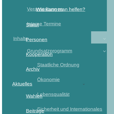
Veranstaltungen
Wie kann man helfen?
Interne Termine
Statut
Inhalte
Personen
Grundsatzprogramm
Kooperation
Staatliche Ordnung
Archiv
Ökonomie
Aktuelles
Lebensqualität
Wahlen
Sicherheit und Internationales
Beiträge