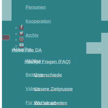
Personen
Kooperation
Archiv
Navigations-
Navigations-
Menü
Menü
Aktuelles
Home / die DA
Wahlen
Häufige Fragen (FAQ)
Beiträge
Unterschiede
Videos
Unsere Zielgruppe
Für die Presse
Wie wir arbeiten