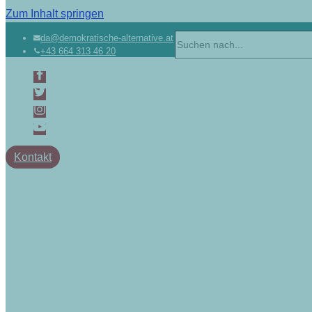
Zum Inhalt springen
Suchen
da@demokratische-alternative.at
+43 664 313 46 20
nach …
Kontakt