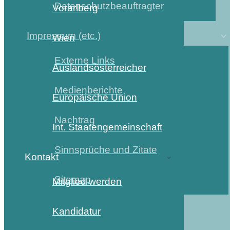
Datenschutzbeauftragter
Vorarlberg
Impressum (etc.)
Wien
Externe Links
Auslandsösterreicher
Medienberichte
Europäische Union
Nachtrag
Int. Staatengemeinschaft
Sinnsprüche und Zitate
Kontakt
Sitemap
Mitglied werden
Kandidatur