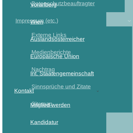
Datenschutzbeauftragter
Vorarlberg
Impressum (etc.)
Wien
Externe Links
Auslandsösterreicher
Medienberichte
Europäische Union
Nachtrag
Int. Staatengemeinschaft
Sinnsprüche und Zitate
Kontakt
Sitemap
Mitglied werden
Kandidatur