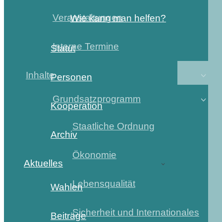
Veranstaltungen
Wie kann man helfen?
Interne Termine
Statut
Inhalte
Personen
Grundsatzprogramm
Kooperation
Staatliche Ordnung
Archiv
Ökonomie
Aktuelles
Lebensqualität
Wahlen
Sicherheit und Internationales
Beiträge