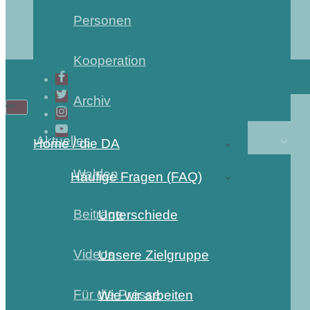
Personen
Kooperation
Archiv
Aktuelles
Home / die DA
Wahlen
Häufige Fragen (FAQ)
Beiträge
Unterschiede
Videos
Unsere Zielgruppe
Für die Presse
Wie wir arbeiten