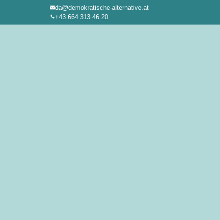
da@demokratische-alternative.at
Zum
+43 664 313 46 20
Inhalt
springen