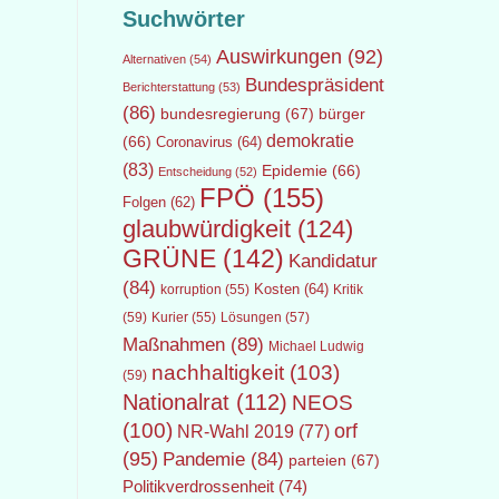
Suchwörter
Auswirkungen
(92)
Alternativen
(54)
Bundespräsident
Berichterstattung
(53)
(86)
bundesregierung
(67)
bürger
demokratie
(66)
Coronavirus
(64)
(83)
Epidemie
(66)
Entscheidung
(52)
FPÖ
(155)
Folgen
(62)
glaubwürdigkeit
(124)
GRÜNE
(142)
Kandidatur
(84)
Kosten
(64)
Kritik
korruption
(55)
(59)
Lösungen
(57)
Kurier
(55)
Maßnahmen
(89)
Michael Ludwig
nachhaltigkeit
(103)
(59)
Nationalrat
(112)
NEOS
(100)
orf
NR-Wahl 2019
(77)
(95)
Pandemie
(84)
parteien
(67)
Politikverdrossenheit
(74)