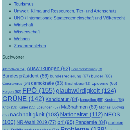
Tourismus
Umwelt, Klima und Ressourcen, Tier- und Artenschutz
UNO / Internationale Staatengemeinschaft und Völkerrecht
Wirtschaft
Wissenschaft
Wohnen
Zusammenleben
Suchwörter
Auswirkungen
(92)
Alternativen
(54)
Berichterstattung
(53)
Bundespräsident
(86)
bundesregierung
(67)
bürger
(66)
demokratie
(83)
Epidemie
(66)
Coronavirus
(64)
Entscheidung
(52)
FPÖ
(155)
glaubwürdigkeit
(124)
Folgen
(62)
GRÜNE
(142)
Kandidatur
(84)
Kosten
(64)
korruption
(55)
Maßnahmen
(89)
Kritik
(59)
Lösungen
(57)
Michael Ludwig
Kurier
(55)
Nationalrat
(112)
nachhaltigkeit
(103)
NEOS
(59)
(100)
orf
(95)
Pandemie
(84)
NR-Wahl 2019
(77)
parteien
Probleme
(139)