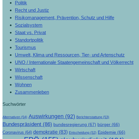
Politik
Recht und Justiz
Risikomanagement, Prävention, Schutz und Hilfe
Sozialsystem
Staat vs. Privat
Standortpolitik
Tourismus
Umwelt, Klima und Ressourcen, Tier- und Artenschutz
UNO / Internationale Staatengemeinschaft und Völkerrecht
Wirtschaft
Wissenschaft
Wohnen
Zusammenleben
Suchwörter
Auswirkungen
(92)
Alternativen
(54)
Berichterstattung
(53)
Bundespräsident
(86)
bundesregierung
(67)
bürger
(66)
demokratie
(83)
Epidemie
(66)
Coronavirus
(64)
Entscheidung
(52)