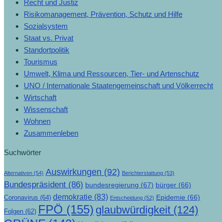
Recht und Justiz
Risikomanagement, Prävention, Schutz und Hilfe
Sozialsystem
Staat vs. Privat
Standortpolitik
Tourismus
Umwelt, Klima und Ressourcen, Tier- und Artenschutz
UNO / Internationale Staatengemeinschaft und Völkerrecht
Wirtschaft
Wissenschaft
Wohnen
Zusammenleben
Suchwörter
Auswirkungen
(92)
Alternativen
(54)
Berichterstattung
(53)
Bundespräsident
(86)
bundesregierung
(67)
bürger
(66)
demokratie
(83)
Epidemie
(66)
Coronavirus
(64)
Entscheidung
(52)
FPÖ
(155)
glaubwürdigkeit
(124)
Folgen
(62)