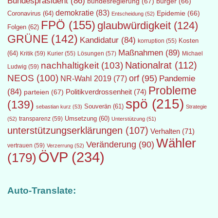
Bundespräsident
(86)
bundesregierung
(67)
bürger
(66)
demokratie
(83)
Epidemie
(66)
Coronavirus
(64)
Entscheidung
(52)
FPÖ
(155)
glaubwürdigkeit
(124)
Folgen
(62)
GRÜNE
(142)
Kandidatur
(84)
Kosten
korruption
(55)
Maßnahmen
(89)
(64)
Kritik
(59)
Lösungen
(57)
Michael
Kurier
(55)
Nationalrat
(112)
nachhaltigkeit
(103)
Ludwig
(59)
NEOS
(100)
orf
(95)
Pandemie
NR-Wahl 2019
(77)
Probleme
(84)
Politikverdrossenheit
(74)
parteien
(67)
spö
(215)
(139)
Souverän
(61)
sebastian kurz
(53)
Strategie
transparenz
(59)
Umsetzung
(60)
(52)
Unterstützung
(51)
unterstützungserklärungen
(107)
Verhalten
(71)
Wähler
Veränderung
(90)
vertrauen
(59)
Verzerrung
(52)
ÖVP
(234)
(179)
Auto-Translate: