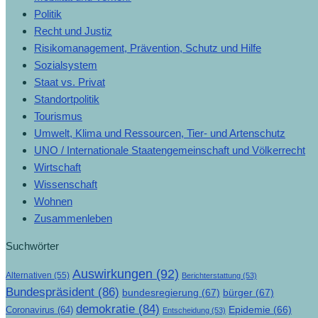
Politik
Recht und Justiz
Risikomanagement, Prävention, Schutz und Hilfe
Sozialsystem
Staat vs. Privat
Standortpolitik
Tourismus
Umwelt, Klima und Ressourcen, Tier- und Artenschutz
UNO / Internationale Staatengemeinschaft und Völkerrecht
Wirtschaft
Wissenschaft
Wohnen
Zusammenleben
Suchwörter
Auswirkungen
(92)
Alternativen
(55)
Berichterstattung
(53)
Bundespräsident
(86)
bundesregierung
(67)
bürger
(67)
demokratie
(84)
Epidemie
(66)
Coronavirus
(64)
Entscheidung
(53)