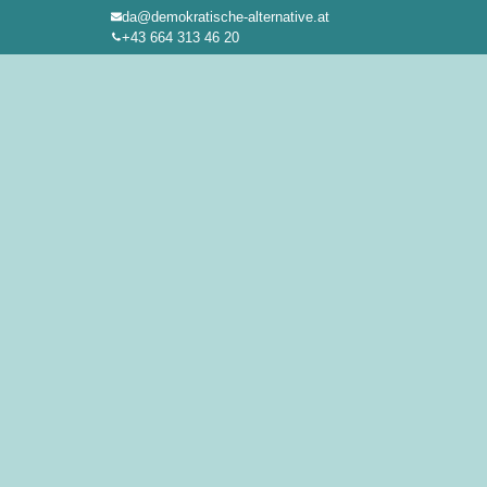
da@demokratische-alternative.at
Zum
+43 664 313 46 20
Inhalt
springen