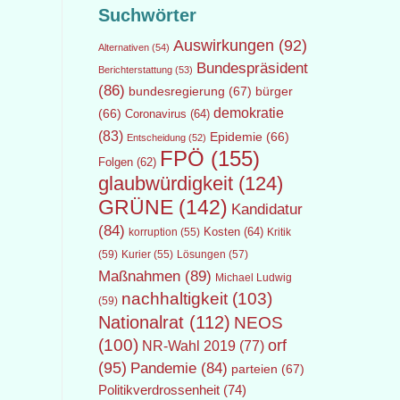
Suchwörter
Auswirkungen
(92)
Alternativen
(54)
Bundespräsident
Berichterstattung
(53)
(86)
bundesregierung
(67)
bürger
demokratie
(66)
Coronavirus
(64)
(83)
Epidemie
(66)
Entscheidung
(52)
FPÖ
(155)
Folgen
(62)
glaubwürdigkeit
(124)
GRÜNE
(142)
Kandidatur
(84)
Kosten
(64)
Kritik
korruption
(55)
(59)
Lösungen
(57)
Kurier
(55)
Maßnahmen
(89)
Michael Ludwig
nachhaltigkeit
(103)
(59)
Nationalrat
(112)
NEOS
(100)
orf
NR-Wahl 2019
(77)
(95)
Pandemie
(84)
parteien
(67)
Politikverdrossenheit
(74)