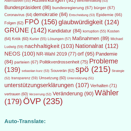
Auswirkungen
(92)
Alternativen
(55)
Berichterstattung
(53)
Bundespräsident
(86)
bundesregierung
(67)
bürger
(67)
demokratie
(84)
Epidemie
(66)
Coronavirus
(64)
Entscheidung
(53)
FPÖ
(156)
glaubwürdigkeit
(124)
Folgen
(62)
GRÜNE
(142)
Kandidatur
(84)
Kosten
korruption
(55)
Maßnahmen
(89)
(64)
Kritik
(60)
Lösungen
(57)
Michael
Kurier
(55)
Nationalrat
(112)
nachhaltigkeit
(103)
Ludwig
(59)
NEOS
(100)
orf
(95)
Pandemie
NR-Wahl 2019
(77)
Probleme
(84)
Politikverdrossenheit
(75)
parteien
(67)
spö
(215)
(139)
Souverän
(62)
sebastian kurz
(53)
Strategie
transparenz
(59)
Umsetzung
(60)
(52)
Unterstützung
(51)
unterstützungserklärungen
(107)
Verhalten
(71)
Wähler
Veränderung
(90)
vertrauen
(60)
Verzerrung
(52)
ÖVP
(235)
(179)
Auto-Translate: