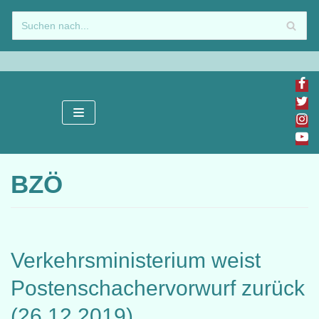
Zum
Inhalt
springen
BZÖ
Verkehrsministerium weist
Postenschachervorwurf zurück
(26.12.2019)