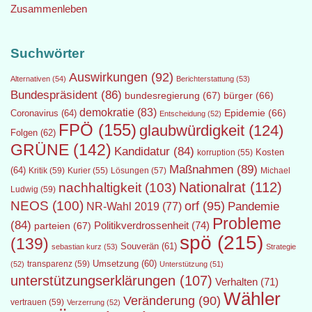
Zusammenleben
Suchwörter
Auswirkungen
(92)
Alternativen
(54)
Berichterstattung
(53)
Bundespräsident
(86)
bundesregierung
(67)
bürger
(66)
demokratie
(83)
Epidemie
(66)
Coronavirus
(64)
Entscheidung
(52)
FPÖ
(155)
glaubwürdigkeit
(124)
Folgen
(62)
GRÜNE
(142)
Kandidatur
(84)
Kosten
korruption
(55)
Maßnahmen
(89)
(64)
Kritik
(59)
Lösungen
(57)
Michael
Kurier
(55)
Nationalrat
(112)
nachhaltigkeit
(103)
Ludwig
(59)
NEOS
(100)
orf
(95)
Pandemie
NR-Wahl 2019
(77)
Probleme
(84)
Politikverdrossenheit
(74)
parteien
(67)
spö
(215)
(139)
Souverän
(61)
sebastian kurz
(53)
Strategie
transparenz
(59)
Umsetzung
(60)
(52)
Unterstützung
(51)
unterstützungserklärungen
(107)
Verhalten
(71)
Wähler
Veränderung
(90)
vertrauen
(59)
Verzerrung
(52)