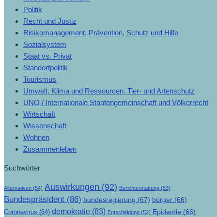
Politik
Recht und Justiz
Risikomanagement, Prävention, Schutz und Hilfe
Sozialsystem
Staat vs. Privat
Standortpolitik
Tourismus
Umwelt, Klima und Ressourcen, Tier- und Artenschutz
UNO / Internationale Staatengemeinschaft und Völkerrecht
Wirtschaft
Wissenschaft
Wohnen
Zusammenleben
Suchwörter
Auswirkungen
(92)
Alternativen
(54)
Berichterstattung
(53)
Bundespräsident
(86)
bundesregierung
(67)
bürger
(66)
demokratie
(83)
Epidemie
(66)
Coronavirus
(64)
Entscheidung
(52)